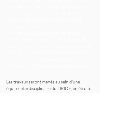
un fort intérêt pour la modélisation serait un 
avantage important. Vous devrez posséder 
des bonnes aptitudes de communication. 
Votre admission sera soumise aux règles 
standards de l'Université de Sherbrooke 
(financement assuré pour l’ensemble du 
projet). Le projet débutera dès que possible 
ou sur accord mutuel. Il est attendu que vous 
contribuiez à des activités d'enseignement et 
de recherche du laboratoire jusqu'à un 
maximum de 20 % de votre temps de travail.
Les travaux seront menés au sein d'une 
équipe interdisciplinaire du LIRIDE, en étroite 
collaboration avec le partenaire. L'équipe sera 
composée de deux doctorants, d’un 
postdoctorant et de chercheurs. De plus, une 
partie intégrante de votre travail consiste à 
publier vos résultats dans des revues à comité 
de lecture et à les présenter lors de 
conférences internationales.