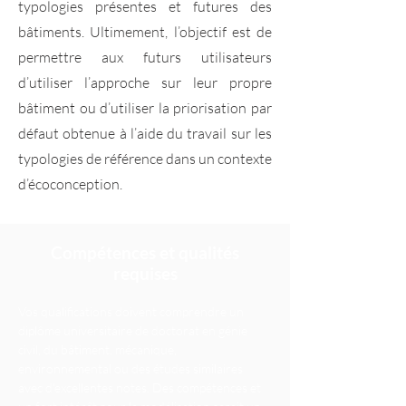
typologies présentes et futures des
bâtiments. Ultimement, l’objectif est de
permettre aux futurs utilisateurs
d’utiliser l’approche sur leur propre
bâtiment ou d’utiliser la priorisation par
défaut obtenue à l’aide du travail sur les
typologies de référence dans un contexte
d’écoconception.
Compétences et qualités
requises
Vos qualifications doivent comprendre un 
diplôme universitaire de doctorat en génie 
civil, du bâtiment, mécanique, 
environnemental ou des études similaires 
avec d'excellentes notes. Des compétences et 