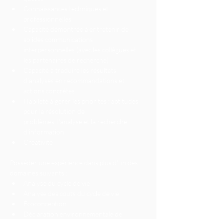
Connaissances techniques et 
professionnelles
Capacité démontrée à entretenir de 
solides communications

interpersonnelles (avec les collègues et 
les partenaires de recherche)
Capacité à traduire les résultats 
d’analyses en recommandations et

actions concrètes
Habileté à gérer les priorités ; aptitudes 
pour la résolution de

problèmes, l’analyse et la recherche 
d’information
Créativité
Posséder une expérience dans plus d’un des 
domaines suivants :
Analyse du cycle de vie
Analyse des couts du cycle de vie 
Écoconception
Déclaration environnementale de 