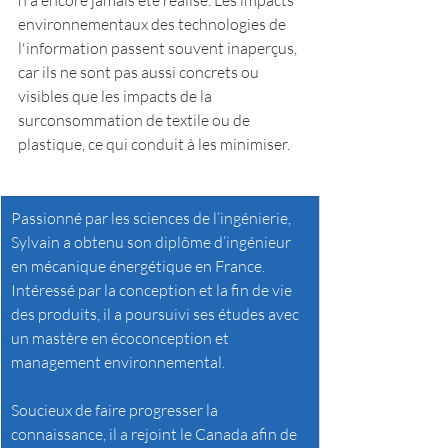
n'a encore jamais été réalisé. Les impacts 
environnementaux des technologies de 
l'information passent souvent inaperçus, 
car ils ne sont pas aussi concrets ou 
visibles que les impacts de la 
surconsommation de textile ou de 
plastique, ce qui conduit à les minimiser.
Passionné par les sciences de l’ingénierie,  
Sylvain a obtenu son diplôme d’ingénieur 
en mécanique énergétique en France. 
Intéressé par la conception et la fin de vie 
des produits, il a poursuivi ses études avec 
un mastère en écoconception et 
management environnemental. 
Soucieux de faire progresser la 
connaissance, il a rejoint le Canada afin de 