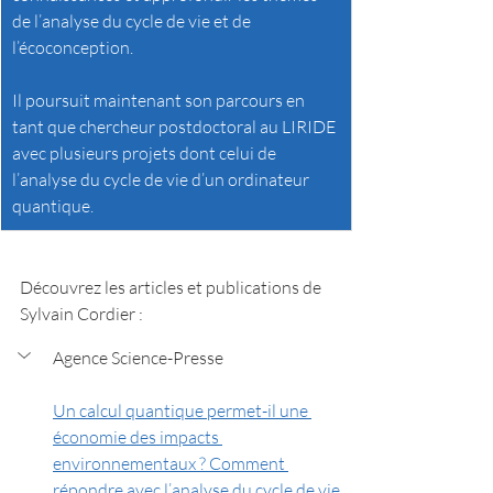
de l’analyse du cycle de vie et de 
l’écoconception. 
Il poursuit maintenant son parcours en 
tant que chercheur postdoctoral au LIRIDE 
avec plusieurs projets dont celui de 
l’analyse du cycle de vie d’un ordinateur 
quantique.
Découvrez les articles et publications de 
Sylvain Cordier :
Agence Science-Presse
Un calcul quantique permet-il une 
économie des impacts 
environnementaux ? Comment 
répondre avec l’analyse du cycle de vie