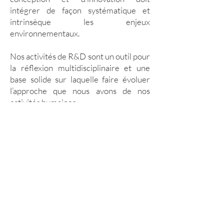
intégrer de façon systématique et
intrinsèque les enjeux
environnementaux.
Nos activités de R&D sont un outil pour
la réflexion multidisciplinaire et une
base solide sur laquelle faire évoluer
l’approche que nous avons de nos
activités humaines.
VULGARISATION
SCIENTIFIQUE
PROJETS SPÉCIFIQUES
AUX PARTENAIRES ​
FORMATION CONTINUE